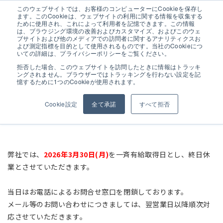
このウェブサイトでは、お客様のコンピューターにCookieを保存し
ます。このCookieは、ウェブサイトの利用に関する情報を収集する
ために使用され、これによって利用者を記憶できます。この情報
は、ブラウジング環境の改善およびカスタマイズ、およびこのウェ
ブサイトおよび他のメディアでの訪問者に関するアナリティクスお
よび測定指標を目的として使用されるものです。当社のCookieにつ
休業のおしらせ
いての詳細は、プライバシーポリシーをご覧ください。
拒否した場合、このウェブサイトを訪問したときに情報はトラッキ
ングされません。ブラウザーではトラッキングを行わない設定を記
憶するために1つのCookieが使用されます。
ALL
お知らせ
展示会情報
展示会
Cookie設定
全て承諾
すべて拒否
イベント
学校
弊社では、
2026年3月30日(月)
を一斉有給取得日とし、終日休
業とさせていただきます。
当日はお電話によるお問合せ窓口を閉鎖しております。
メール等のお問い合わせにつきましては、翌営業日以降
順次対
応させていただきます。