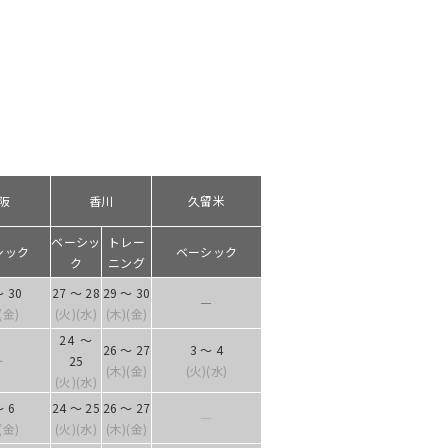
阪
香川
久留米
ベーシッ
トレー
シック
ベーシック
ク
ニング
～ 30
27 ～ 28
29 ～ 30
―
(金)
(火)(水)
(木)(金)
24 ～
26 ～ 27
3 ～ 4
ー
25
(木)(金)
(火)(水)
(火)(水)
～ 6
24 ～ 25
26 ～ 27
―
(金)
(火)(水)
(木)(金)