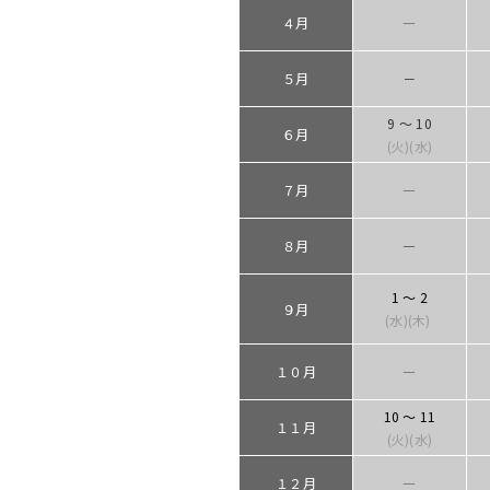
４月
―
５月
－
9 ～ 10
６月
(火)(水)
７月
―
８月
―
1 ～ 2
９月
(水)(木)
１０月
―
10 ～ 11
１１月
(火)(水)
１２月
―