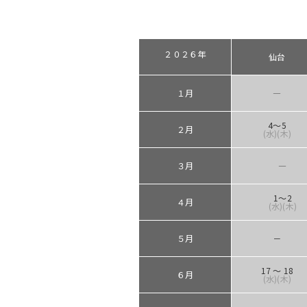
２０２６年
仙台
１月
―
4～5
２月
(水)(木)
３月
―
1～2
４月
(水)(木)
５月
－
17 ～ 18
６月
(水)(木)