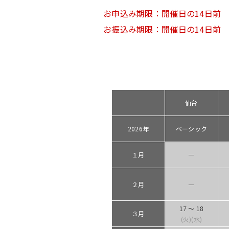
お申込み期限：開催日の14日前
お振込み期限：開催日の14日前
仙台
2026年
ベーシック
１月
―
２月
―
17 ～ 18
３月
(火)(水)