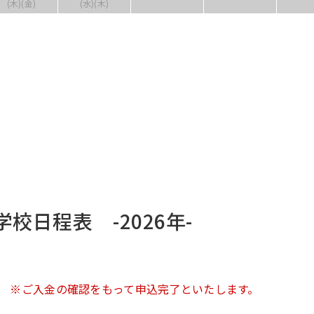
(木)(金)
(水)(木)
学校日程表 -2026年-
 ※ご入金の確認をもって申込完了といたします。