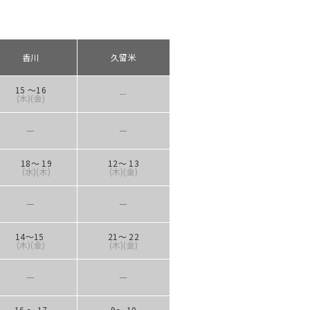
香川
久留米
15 ～16
ー
(木)(金)
―
―
18～ 19
12～ 13
(水)(木)
(木)(金)
―
―
14～15
21～ 22
(木
)(金)
(木)(金)
―
―
16 ～ 17
9～ 10