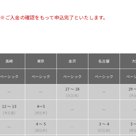
 ※ご入金の確認をもって申込完了といたします。
高崎
東京
金沢
名古屋
大
ベーシック
ベーシック
ベーシック
ベーシック
ベー
27 ～ 28
29 
―
―
―
(火)(水)
(木)
12 ～ 13
4～5
―
―
(木)(金)
(水)(木)
4 ～ 5
3 ～ 4
5 
―
―
(水)(木)
(火)(水)
(木)