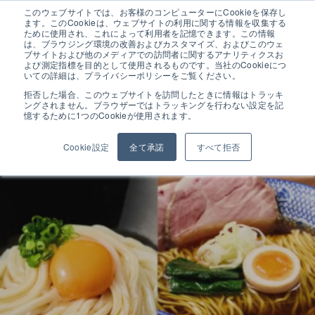
このウェブサイトでは、お客様のコンピューターにCookieを保存し
ます。このCookieは、ウェブサイトの利用に関する情報を収集する
ために使用され、これによって利用者を記憶できます。この情報
は、ブラウジング環境の改善およびカスタマイズ、およびこのウェ
ブサイトおよび他のメディアでの訪問者に関するアナリティクスお
よび測定指標を目的として使用されるものです。当社のCookieにつ
お知らせ
いての詳細は、プライバシーポリシーをご覧ください。
夏季休業のお知らせ
拒否した場合、このウェブサイトを訪問したときに情報はトラッキ
ングされません。ブラウザーではトラッキングを行わない設定を記
憶するために1つのCookieが使用されます。
さぬき麺機 実演・試食会 ＠熊本
【ユーザー様限定】 さぬき麺機【黄金商品】実演・試食会
Cookie設定
全て承諾
すべて拒否