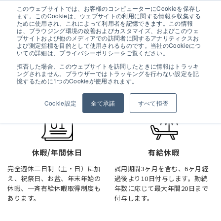
このウェブサイトでは、お客様のコンピューターにCookieを保存し
ます。このCookieは、ウェブサイトの利用に関する情報を収集する
ために使用され、これによって利用者を記憶できます。この情報
は、ブラウジング環境の改善およびカスタマイズ、およびこのウェ
ブサイトおよび他のメディアでの訪問者に関するアナリティクスお
よび測定指標を目的として使用されるものです。当社のCookieにつ
福利厚生
いての詳細は、プライバシーポリシーをご覧ください。
拒否した場合、このウェブサイトを訪問したときに情報はトラッキ
ングされません。ブラウザーではトラッキングを行わない設定を記
憶するために1つのCookieが使用されます。
Cookie設定
全て承諾
すべて拒否
休暇/年間休日
有給休暇
完全週休二日制（土・日）に加
試用期間3ヶ月を含む、6ヶ月経
え、祝祭日、お盆、年末年始の
過後より10日付与します。勤続
休暇、一斉有給休暇取得制度も
年数に応じて最大年間20日まで
あります。
付与します。