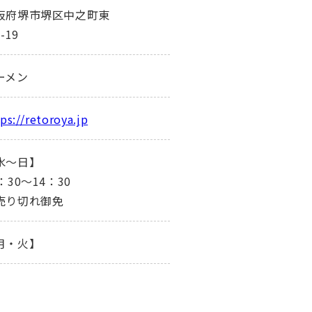
阪府堺市堺区中之町東
1-19
ーメン
ps://retoroya.jp
水～日】
：30～14：30
売り切れ御免
月・火】