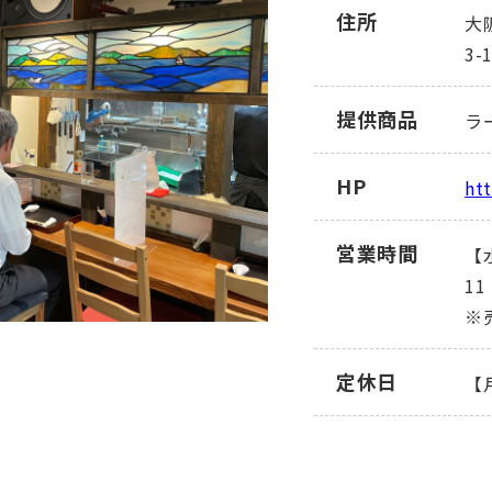
住所
大
3-
提供商品
ラ
HP
htt
営業時間
【
11
※
定休日
【