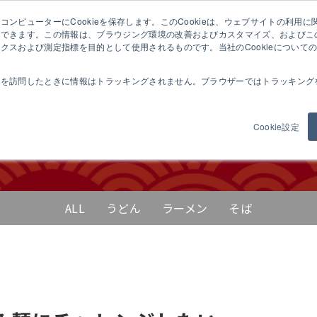
ンピューターにCookieを保存します。このCookieは、ウェブサイトの利用
ぬき麺機について
製品紹介
麺の学校
試作希望の
憶できます。この情報は、ブラウジング環境の改善およびカスタマイズ、およびこ
クスおよび測定指標を目的として使用されるものです。当社のCookieについて
トを訪問したときに情報はトラッキングされません。ブラウザーではトラッキング
Cookie設定
ALL
うどん
ラーメン
そば