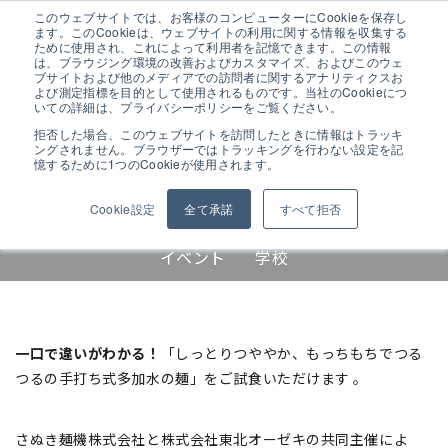
このウェブサイトでは、お客様のコンピューターにCookieを保存し
ます。このCookieは、ウェブサイトの利用に関する情報を収集する
ために使用され、これによって利用者を記憶できます。この情報
は、ブラウジング環境の改善およびカスタマイズ、およびこのウェ
ブサイトおよび他のメディアでの訪問者に関するアナリティクスお
よび測定指標を目的として使用されるものです。当社のCookieにつ
試食会イベント開催
いての詳細は、プライバシーポリシーをご覧ください。
拒否した場合、このウェブサイトを訪問したときに情報はトラッキ
ングされません。ブラウザーではトラッキングを行わない設定を記
手打ち式 多加水中華麺 試食会
憶するために1つのCookieが使用されます。
Cookie設定
全て承諾
すべて拒否
ALL
お知らせ
展示会情報
展示会
イベント
学校
一口で違いがわかる！
「しっとりつややか、もっちもちでつる
つるの手打ち式多加水の麺」をご試食いただけます
。
さぬき麺機株式会社と株式会社東北オーゼキの共同主催によ