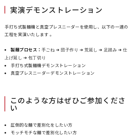
実演デモンストレーション
手打ち式製麺機と真空プレスニーダーを使用し、以下の一連の
工程を実演いたします
。
製麺プロセス：
➔
➔
➔
➔
手ごね
団子作り
荒延し
足踏み
仕
➔
上げ延し
包丁切り
手打ち式製麺機デモンストレーション
真空プレスニーダーデモンストレーション
このような方はぜひご参加くださ
い
圧倒的な麺で差別化をしたい方
モッチモチな麺で差別化したい方