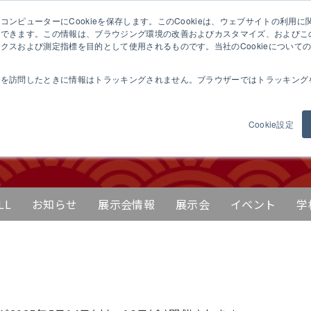
ンピューターにCookieを保存します。このCookieは、ウェブサイトの利用
ぬき麺機について
製品紹介
麺の学校
試作希望の
憶できます。この情報は、ブラウジング環境の改善およびカスタマイズ、およびこ
クスおよび測定指標を目的として使用されるものです。当社のCookieについて
トを訪問したときに情報はトラッキングされません。ブラウザーではトラッキング
西日本食品産業創造
Cookie設定
LL
お知らせ
展示会情報
展示会
イベント
学