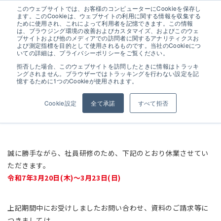
このウェブサイトでは、お客様のコンピューターにCookieを保存し
ます。このCookieは、ウェブサイトの利用に関する情報を収集する
ために使用され、これによって利用者を記憶できます。この情報
は、ブラウジング環境の改善およびカスタマイズ、およびこのウェ
ブサイトおよび他のメディアでの訪問者に関するアナリティクスお
よび測定指標を目的として使用されるものです。当社のCookieにつ
休業のお知らせ
いての詳細は、プライバシーポリシーをご覧ください。
拒否した場合、このウェブサイトを訪問したときに情報はトラッキ
ングされません。ブラウザーではトラッキングを行わない設定を記
憶するために1つのCookieが使用されます。
ALL
お知らせ
展示会情報
展示会
Cookie設定
全て承諾
すべて拒否
イベント
学校
誠に勝手ながら、社員研修のため、下記のとおり休業させてい
ただきます。
令和7年3月20日(木)～3月23日(日)
上記期間中にお受けしましたお問い合わせ、資料のご請求等に
つきましては、