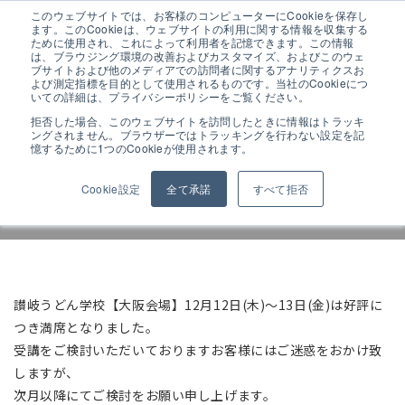
このウェブサイトでは、お客様のコンピューターにCookieを保存し
ます。このCookieは、ウェブサイトの利用に関する情報を収集する
ために使用され、これによって利用者を記憶できます。この情報
は、ブラウジング環境の改善およびカスタマイズ、およびこのウェ
ブサイトおよび他のメディアでの訪問者に関するアナリティクスお
よび測定指標を目的として使用されるものです。当社のCookieにつ
讃岐うどん学校【大阪会場】 12月
いての詳細は、プライバシーポリシーをご覧ください。
満席のお知らせ
拒否した場合、このウェブサイトを訪問したときに情報はトラッキ
ングされません。ブラウザーではトラッキングを行わない設定を記
憶するために1つのCookieが使用されます。
Cookie設定
全て承諾
すべて拒否
ALL
お知らせ
展示会情報
展示会
イベント
学校
讃岐うどん学校【大阪会場】12月12日(木)～13日(金)は好評に
つき満席となりました。
受講をご検討いただいておりますお客様にはご迷惑をおかけ致
しますが、
次月以降にてご検討をお願い申し上げます。