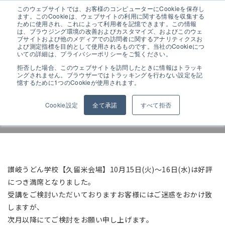
このウェブサイトでは、お客様のコンピューターにCookieを保存し
ます。このCookieは、ウェブサイトの利用に関する情報を収集する
ために使用され、これによって利用者を記憶できます。この情報
は、ブラウジング環境の改善およびカスタマイズ、およびこのウェ
ブサイトおよび他のメディアでの訪問者に関するアナリティクスお
よび測定指標を目的として使用されるものです。当社のCookieにつ
讃岐うどん学校【久留米会場】 10
いての詳細は、プライバシーポリシーをご覧ください。
月満席のお知らせ
拒否した場合、このウェブサイトを訪問したときに情報はトラッキ
ングされません。ブラウザーではトラッキングを行わない設定を記
憶するために1つのCookieが使用されます。
Cookie設定
全て承諾
すべて拒否
ALL
お知らせ
展示会情報
展示会
イベント
学校
讃岐うどん学校【久留米会場】10月15日(火)～16日(水)は好評
につき満席となりました。
受講をご検討いただいておりますお客様にはご迷惑をおかけ致
しますが、
次月以降にてご検討をお願い申し上げます。