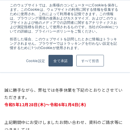
このウェブサイトでは、お客様のコンピューターにCookieを保存し
ます。このCookieは、ウェブサイトの利用に関する情報を収集する
ために使用され、これによって利用者を記憶できます。この情報
は、ブラウジング環境の改善およびカスタマイズ、およびこのウェ
ブサイトおよび他のメディアでの訪問者に関するアナリティクスお
よび測定指標を目的として使用されるものです。当社のCookieにつ
年末年始の休業のお知らせ
いての詳細は、プライバシーポリシーをご覧ください。
拒否した場合、このウェブサイトを訪問したときに情報はトラッキ
ングされません。ブラウザーではトラッキングを行わない設定を記
憶するために1つのCookieが使用されます。
ALL
お知らせ
展示会情報
展示会
Cookie設定
全て承諾
すべて拒否
イベント
学校
誠に勝手ながら、弊社では冬季休業を下記のとおりとさせてい
ただきます。
令和5年12月28日(木)～令和6年1月4日(木)
上記期間中にお受けしましたお問い合わせ、資料のご請求等に
つきましては、