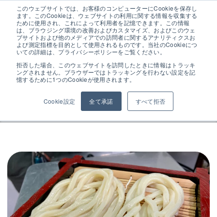
このウェブサイトでは、お客様のコンピューターにCookieを保存し
ます。このCookieは、ウェブサイトの利用に関する情報を収集する
ために使用され、これによって利用者を記憶できます。この情報
は、ブラウジング環境の改善およびカスタマイズ、およびこのウェ
ブサイトおよび他のメディアでの訪問者に関するアナリティクスお
よび測定指標を目的として使用されるものです。当社のCookieにつ
試食イベント
いての詳細は、プライバシーポリシーをご覧ください。
拒否した場合、このウェブサイトを訪問したときに情報はトラッキ
ングされません。ブラウザーではトラッキングを行わない設定を記
日東富士製粉様とのコラボイベント
憶するために1つのCookieが使用されます。
Cookie設定
全て承諾
すべて拒否
ALL
学校
イベント
試作
歴史