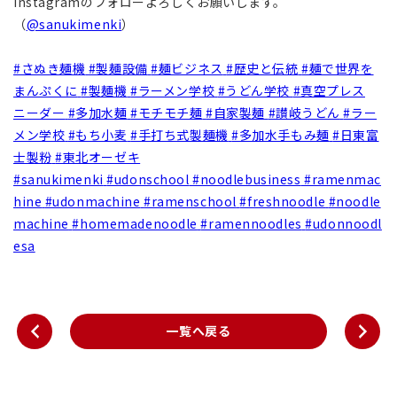
Instagramのフォローよろしくお願いします。
（
@sanukimenki
）
#さぬき麺機
#製麺設備
#麺ビジネス
#歴史と伝統
#麺で世界を
まんぷくに
#製麺機
#ラーメン学校
#うどん学校
#真空プレス
ニーダー
#多加水麺
#モチモチ麺
#自家製麺
#讃岐うどん
#ラー
メン学校
#もち小麦
#手打ち式製麺機
#多加水手もみ麺
#日東富
士製粉
#東北オーゼキ
#sanukimenki
#udonschool
#noodlebusiness
#ramenmac
hine
#udonmachine
#ramenschool
#freshnoodle
#noodle
machine
#homemadenoodle
#ramennoodles
#udonnoodl
es
a
一覧へ戻る