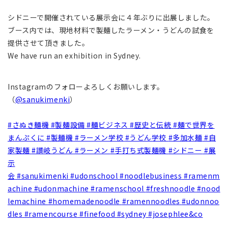
シドニーで開催されている展示会に４年ぶりに出展しました。
ブース内では、現地材料で製麺したラーメン・うどんの試食を
提供させて頂きました。
We have run an exhibition in Sydney.
Instagramのフォローよろしくお願いします。
（
@sanukimenki
）
#さぬき麺機
#製麺設備
#麺ビジネス
#歴史と伝統
#麺で世界を
まんぷくに
#製麺機
#ラーメン学校
#うどん学校
#多加水麺
#自
家製麺
#讃岐うどん
#ラーメン
#手打ち式製麺機
#シドニー
#展
示
会
#sanukimenki
#udonschool
#noodlebusiness
#ramenm
achine
#udonmachine
#ramenschool
#freshnoodle
#nood
lemachine
#homemadenoodle
#ramennoodles
#udonnoo
dles
#ramencourse
#finefood
#sydney
#josephlee
&co