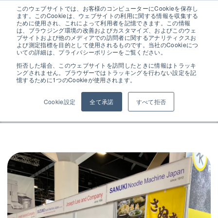
このウェブサイトでは、お客様のコンピューターにCookieを保存し
ます。このCookieは、ウェブサイトの利用に関する情報を収集する
ために使用され、これによって利用者を記憶できます。この情報
は、ブラウジング環境の改善およびカスタマイズ、およびこのウェ
ブサイトおよび他のメディアでの訪問者に関するアナリティクスお
よび測定指標を目的として使用されるものです。当社のCookieにつ
Fine Food Australia 2023
いての詳細は、プライバシーポリシーをご覧ください。
拒否した場合、このウェブサイトを訪問したときに情報はトラッキ
ングされません。ブラウザーではトラッキングを行わない設定を記
2023年9月
憶するために1つのCookieが使用されます。
Cookie設定
全て承諾
すべて拒否
ALL
学校
イベント
試作
歴史