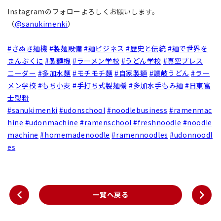
Instagramのフォローよろしくお願いします。
（
@sanukimenki
）
#さぬき麺機
#製麺設備
#麺ビジネス
#歴史と伝統
#麺で世界を
まんぷくに
#製麺機
#ラーメン学校
#うどん学校
#真空プレス
ニーダー
#多加水麺
#モチモチ麺
#自家製麺
#讃岐うどん
#ラー
メン学校
#もち小麦
#手打ち式製麺機
#多加水手もみ麺
#日東富
士製粉
#sanukimenki
#udonschool
#noodlebusiness
#ramenmac
hine
#udonmachine
#ramenschool
#freshnoodle
#noodle
machine
#homemadenoodle
#ramennoodles
#udonnoodl
es
一覧へ戻る