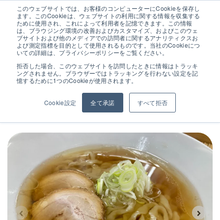
このウェブサイトでは、お客様のコンピューターにCookieを保存し
ます。このCookieは、ウェブサイトの利用に関する情報を収集する
ために使用され、これによって利用者を記憶できます。この情報
は、ブラウジング環境の改善およびカスタマイズ、およびこのウェ
ブサイトおよび他のメディアでの訪問者に関するアナリティクスお
よび測定指標を目的として使用されるものです。当社のCookieにつ
新商品の試食イベント
いての詳細は、プライバシーポリシーをご覧ください。
拒否した場合、このウェブサイトを訪問したときに情報はトラッキ
ングされません。ブラウザーではトラッキングを行わない設定を記
憶するために1つのCookieが使用されます。
ALL
学校
イベント
試作
歴史
Cookie設定
全て承諾
すべて拒否