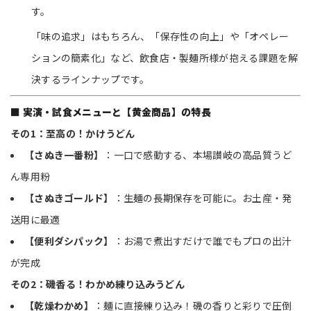
す。
「味の追求」はもちろん、「保存性の向上」や「オペレー
ションの簡素化」など、飲食店・製麺所様が抱える課題を解
決するラインナップです。
■ 実演・試食メニューと【黄金商品】の特長
その1：至高の！かけうどん
【さぬき一番粉】
：一口で感動する、本場讃岐の高品質うど
ん専用粉
【さぬきゴールド】
：生麺の長期保存を可能に。お土産・発
送用に最適
【便利ダシパック】
：お湯で煮出すだけで誰でもプロの出汁
が完成
その2：磯香る！わかめ練り込みうどん
【乾燥わかめ】
：麺に直接練り込み！磯の香りと彩りで圧倒