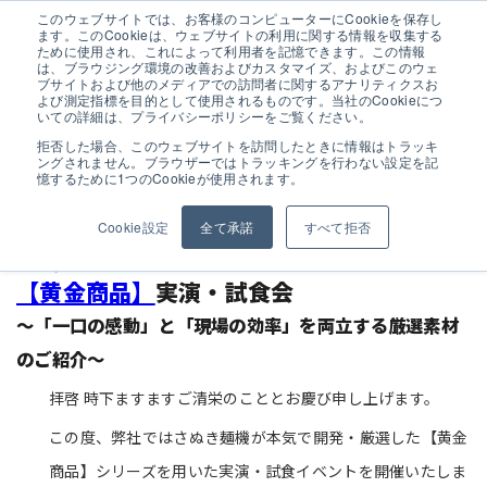
このウェブサイトでは、お客様のコンピューターにCookieを保存し
ます。このCookieは、ウェブサイトの利用に関する情報を収集する
ために使用され、これによって利用者を記憶できます。この情報
は、ブラウジング環境の改善およびカスタマイズ、およびこのウェ
ブサイトおよび他のメディアでの訪問者に関するアナリティクスお
よび測定指標を目的として使用されるものです。当社のCookieにつ
試食会申し込み
いての詳細は、プライバシーポリシーをご覧ください。
拒否した場合、このウェブサイトを訪問したときに情報はトラッキ
ングされません。ブラウザーではトラッキングを行わない設定を記
憶するために1つのCookieが使用されます。
Cookie設定
全て承諾
すべて拒否
【6/22開催】ユーザー様限定 さぬき麺機
【黄金商品】
実演・試食会
〜「一口の感動」と「現場の効率」を両立する厳選素材
のご紹介〜
拝啓 時下ますますご清栄のこととお慶び申し上げます。
この度、弊社ではさぬき麺機が本気で開発・厳選した【黄金
商品】シリーズを用いた実演・試食イベントを開催いたしま