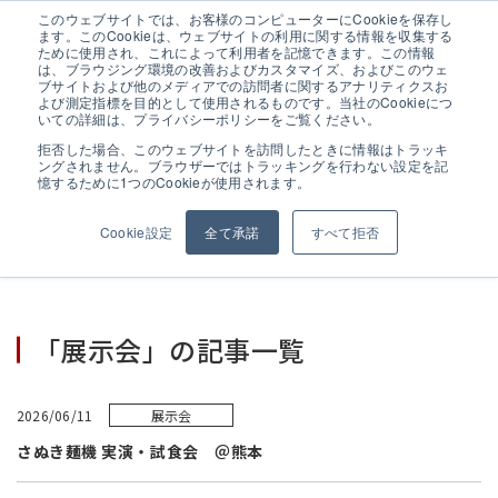
このウェブサイトでは、お客様のコンピューターにCookieを保存し
ます。このCookieは、ウェブサイトの利用に関する情報を収集する
ために使用され、これによって利用者を記憶できます。この情報
は、ブラウジング環境の改善およびカスタマイズ、およびこのウェ
ブサイトおよび他のメディアでの訪問者に関するアナリティクスお
よび測定指標を目的として使用されるものです。当社のCookieにつ
お知らせ
いての詳細は、プライバシーポリシーをご覧ください。
拒否した場合、このウェブサイトを訪問したときに情報はトラッキ
ングされません。ブラウザーではトラッキングを行わない設定を記
憶するために1つのCookieが使用されます。
ALL
お知らせ
展示会情報
展示会
Cookie設定
全て承諾
すべて拒否
イベント
学校
「展示会」の記事一覧
展示会
2026/06/11
さぬき麺機 実演・試食会 ＠熊本